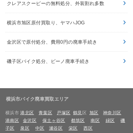
クレアスクーピーの無料処分、外装割れ多数
横浜市旭区原付買取り、ヤマハJOG
金沢区で原付処分、費用0円の廃車手続き
磯子区バイク処分、ビーノ廃車手続き
横浜市バイク廃車買取エリア
横浜市
港北区
青葉区
戸塚区
鶴見
区
旭区
神奈川区
港南区
金沢区
保土ヶ谷区
都筑区
南区
緑区
磯
子区
泉区
中区
瀬谷区
栄区
西区