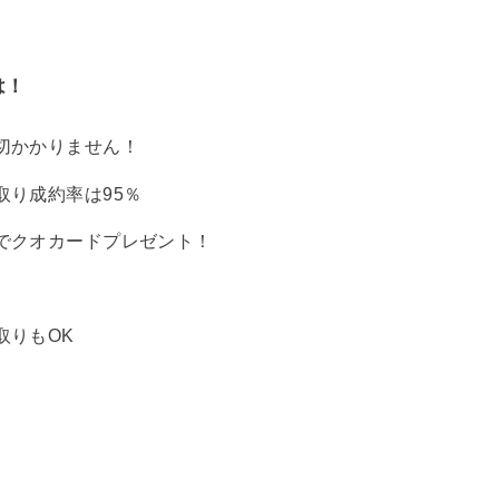
は！
切かかりません！
取り成約率は95％
でクオカードプレゼント！
取りもOK