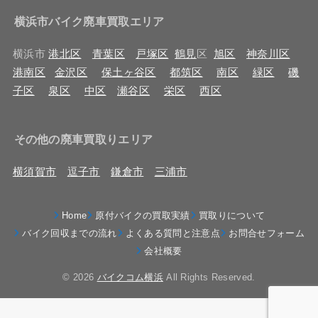
横浜市バイク廃車買取エリア
横浜市
港北区
青葉区
戸塚区
鶴見
区
旭区
神奈川区
港南区
金沢区
保土ヶ谷区
都筑区
南区
緑区
磯
子区
泉区
中区
瀬谷区
栄区
西区
その他の廃車買取りエリア
横須賀市
逗子市
鎌倉市
三浦市
Home
原付バイクの買取実績
買取りについて
バイク回収までの流れ
よくある質問と注意点
お問合せフォーム
会社概要
© 2026
バイクコム横浜
All Rights Reserved.