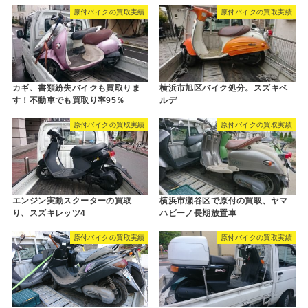
原付バイクの買取実績
原付バイクの買取実績
カギ、書類紛失バイクも買取りま
横浜市旭区バイク処分。スズキベ
す！不動車でも買取り率95％
ルデ
原付バイクの買取実績
原付バイクの買取実績
エンジン実動スクーターの買取
横浜市瀬谷区で原付の買取、ヤマ
り、スズキレッツ4
ハビーノ長期放置車
原付バイクの買取実績
原付バイクの買取実績