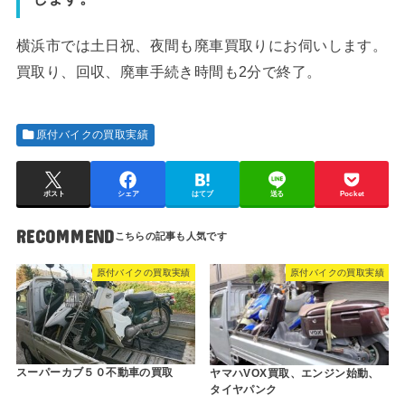
横浜市では土日祝、夜間も廃車買取りにお伺いします。
買取り、回収、廃車手続き時間も2分で終了。
原付バイクの買取実績
ポスト
シェア
はてブ
送る
Pocket
RECOMMEND
原付バイクの買取実績
原付バイクの買取実績
スーパーカブ５０不動車の買取
ヤマハVOX買取、エンジン始動、
タイヤパンク