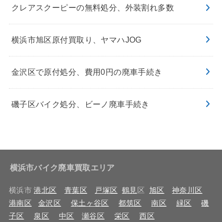
クレアスクーピーの無料処分、外装割れ多数
横浜市旭区原付買取り、ヤマハJOG
金沢区で原付処分、費用0円の廃車手続き
磯子区バイク処分、ビーノ廃車手続き
横浜市バイク廃車買取エリア
横浜市
港北区
青葉区
戸塚区
鶴見
区
旭区
神奈川区
港南区
金沢区
保土ヶ谷区
都筑区
南区
緑区
磯
子区
泉区
中区
瀬谷区
栄区
西区