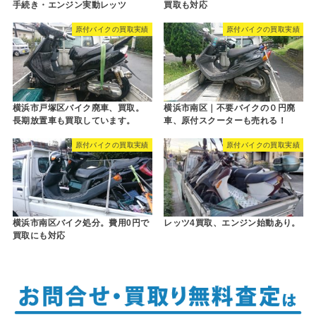
手続き・エンジン実動レッツ
買取も対応
原付バイクの買取実績
原付バイクの買取実績
横浜市戸塚区バイク廃車、買取。
横浜市南区｜不要バイクの０円廃
長期放置車も買取しています。
車、原付スクーターも売れる！
原付バイクの買取実績
原付バイクの買取実績
横浜市南区バイク処分。費用0円で
レッツ4買取、エンジン始動あり。
買取にも対応